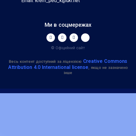
Email: krem_ped_k@u
k
r.net
Ми в соцмережах
© Офіцийний сайт
Creative Commons
Весь контент доступний за ліцензією
Attribution 4.0 International license
, якщо не зазначено
інше