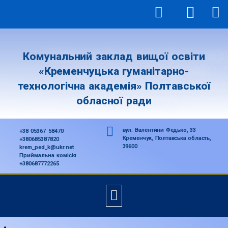
Комунальний заклад вищої освіти
«Кременчуцька гуманітарно-
технологічна академія» Полтавської
обласної ради
вул. Валентини Федько, 33
+38 05367 58470
Кременчук, Полтавська область,
+380685387820
39600
krem_ped_k@ukr.net
Приймальна комісія
+380687772265