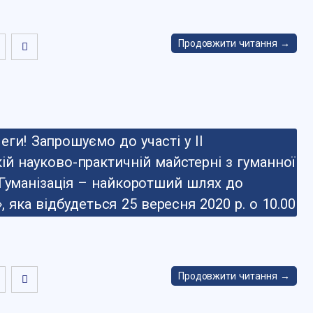
Продовжити читання →
ги! Запрошуємо до участі у ІІ
ій науково-практичній майстерні з гуманної
«Гуманізація – найкоротший шлях до
, яка відбудеться 25 вересня 2020 р. о 10.00
Продовжити читання →