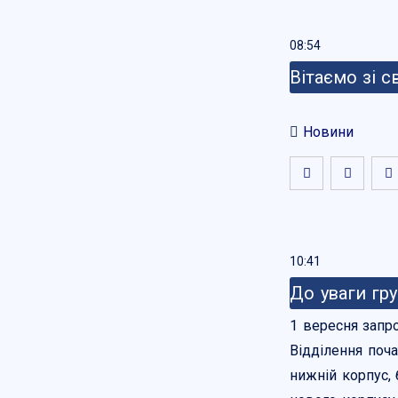
08:54
Вітаємо зі 
Новини
10:41
До уваги гру
1 вересня запр
Відділення почат
нижній корпус, 