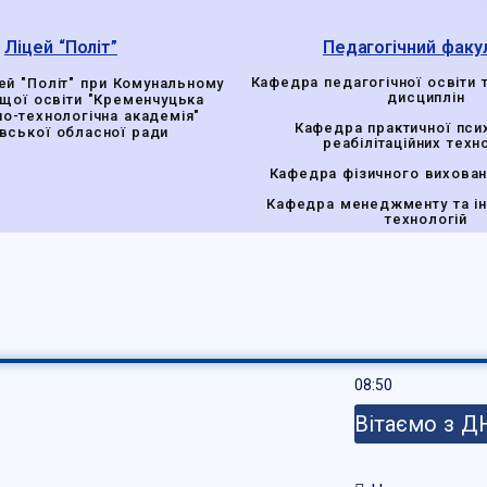
Ліцей “Політ”
Педагогічний факу
Кафедра педагогічної освіти 
ей "Політ" при Комунальному
дисциплін
ищої освіти "Кременчуцька
но-технологічна академія"
Кафедра практичної псих
вської обласної ради
реабілітаційних техн
Кафедра фізичного вихован
Кафедра менеджменту та і
технологій
08:50
Вітаємо з 