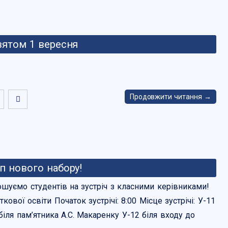
святом 1 вересня
Продовжити читання →
п нового набору!
ошуємо студентів на зустріч з класними керівниками!
кової освіти Початок зустрічі: 8:00 Місце зустрічі: У-11
біля пам’ятника А.С. Макаренку У-12 біля входу до