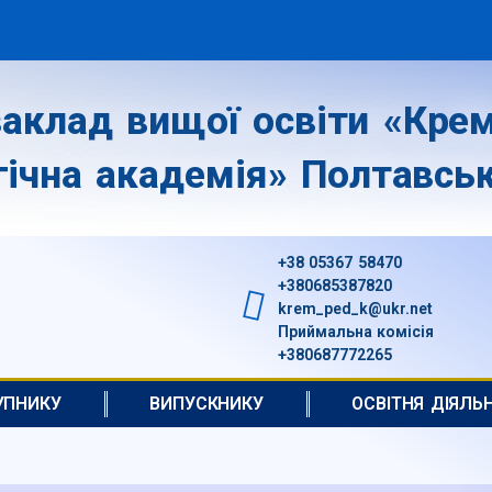
аклад вищої освіти «Крем
гічна академія» Полтавськ
+38 05367 58470
+380685387820
krem_ped_k@ukr.net
Приймальна комісія
+380687772265
УПНИКУ
ВИПУСКНИКУ
ОСВІТНЯ ДІЯЛЬ