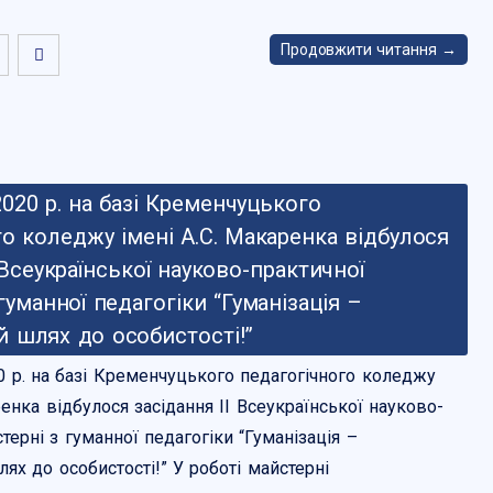
Продовжити читання →
020 р. на базі Кременчуцького
го коледжу імені А.С. Макаренка відбулося
 Всеукраїнської науково-практичної
гуманної педагогіки “Гуманізація –
 шлях до особистості!”
0 р. на базі Кременчуцького педагогічного коледжу
ренка відбулося засідання ІІ Всеукраїнської науково-
терні з гуманної педагогіки “Гуманізація –
х до особистості!” У роботі майстерні