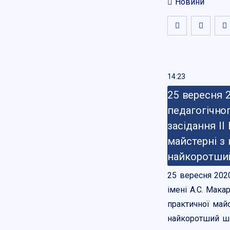
Новини
14:23
25 вересня 2
педагогічно
засідання ІІ
майстерні з 
найкоротший
25 вересня 202
імені А.С. Мака
практичної майс
найкоротший шля