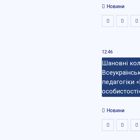
Новини
12:46
Шановні коле
Всеукраїнськ
педагогіки 
особистості»
Новини