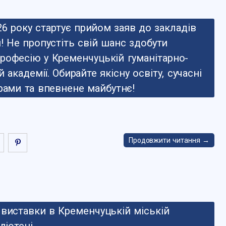
26 року стартує прийом заяв до закладів
! Не пропустіть свій шанс здобути
рофесію у Кременчуцькій гуманітарно-
й академії. Обирайте якісну освіту, сучасні
грами та впевнене майбутнє!
Продовжити читання →
 виставки в Кременчуцькій міській