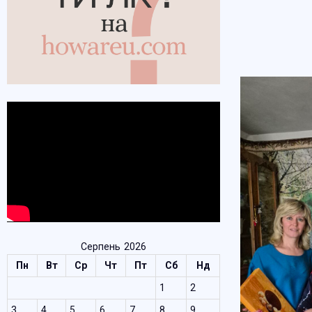
Серпень 2026
Пн
Вт
Ср
Чт
Пт
Сб
Нд
1
2
3
4
5
6
7
8
9