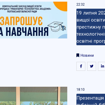
22:32
19 липня 20
вищої освіти
престижну п
технологічні
освітні про
Новини
18:10
Презентація