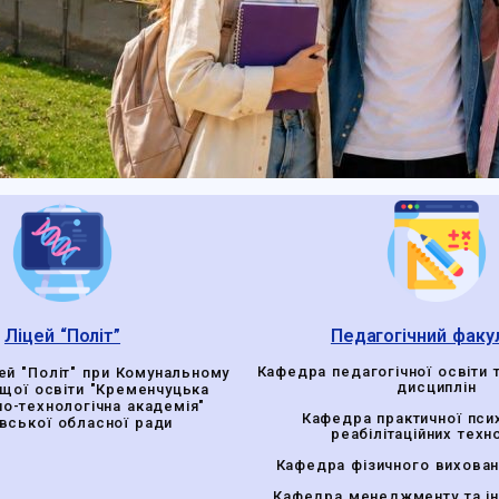
Ліцей “Політ”
Педагогічний факу
Кафедра педагогічної освіти 
ей "Політ" при Комунальному
дисциплін
ищої освіти "Кременчуцька
но-технологічна академія"
Кафедра практичної псих
вської обласної ради
реабілітаційних техн
Кафедра фізичного вихован
Кафедра менеджменту та і