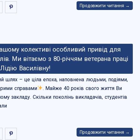
Продовжити читання →
нашому колективі особливий привід для
ів. Ми вітаємо з 80-річчям ветерана праці
Лідію Василівну!
й шлях – це ціла епоха, наповнена людьми, подіями,
брими справами
. Майже 40 років свого життя Ви
ому закладу. Скільки поколінь викладачів, студентів
али
Продовжити читання →