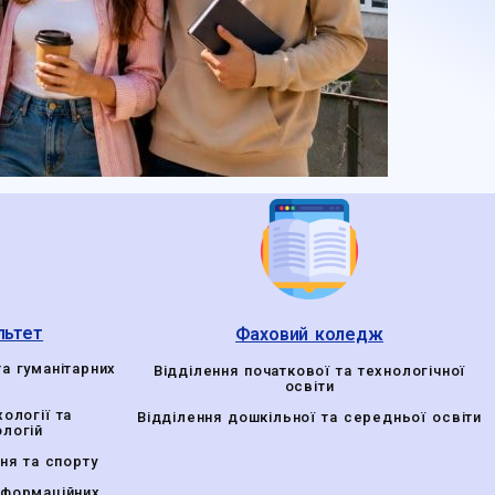
льтет
Фаховий коледж
та гуманітарних
Відділення початкової та технологічної
освіти
ології та
Відділення дошкільної та середньої освіти
ологій
ня та спорту
нформаційних