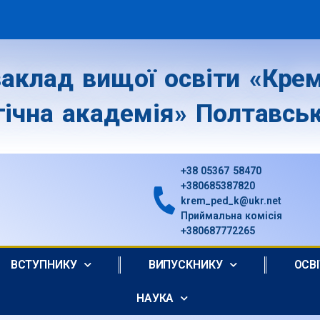
аклад вищої освіти «Крем
гічна академія» Полтавськ
+38 05367 58470
+380685387820
krem_ped_k@ukr.net
Приймальна комісія
+380687772265
ВСТУПНИКУ
ВИПУСКНИКУ
ОСВ
НАУКА