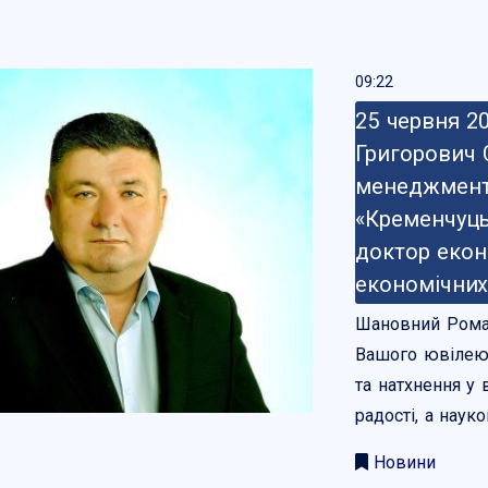
09:22
25 червня 2
Григорович 
менеджменту
«Кременчуць
доктор екон
економічних 
Шановний Роман
Вашого ювілею!
та натхнення у 
радості, а наук
Новини