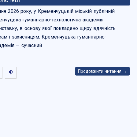
ліотеці
пня 2026 року, у Кременчуцькій міській публічній
енчуцька гуманітарно-технологічна академія
иставку, в основу якої покладено щиру вдячність
ам і захисницям. Кременчуцька гуманітарно-
адемія — сучасний
Продовжити читання →