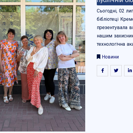
публічній біб
Сьогодні, 02 ли
бібліотеці Крем
презентувала в
нашим захисник
технологічна ак
Новини