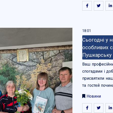
18:01
Сьогодні у 
особливих сл
Пушкарську 
Ваш професійни
спогадами і до
присвятили наш
та гостей почин
Новини