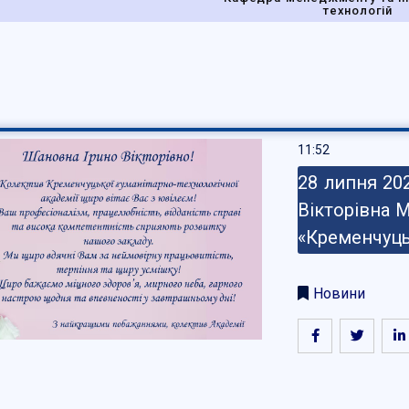
технологій
11:52
28 липня 202
Вікторівна 
«Кременчуць
Новини