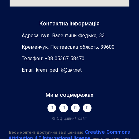
Контактна інформація
Адреса: вул. Валентини Федько, 33
Кременчук, Полтавська область, 39600
Телефон: +38 05367 58470
Email: krem_ped_k@u
k
r.net
Ми в соцмережах
© Офіцийний сайт
Creative Commons
Весь контент доступний за ліцензією
Attribution 4.0 International license
, якщо не зазначено