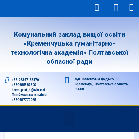
Комунальний заклад вищої освіти
«Кременчуцька гуманітарно-
технологічна академія» Полтавської
обласної ради
вул. Валентини Федько, 33
+38 05367 58470
Кременчук, Полтавська область,
+380685387820
39600
krem_ped_k@ukr.net
Приймальна комісія
+380687772265