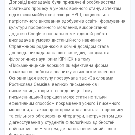
Доповіді викладачів були присвячені особливостям
освітнього процесу в умовах воєнного стану, аспектам
підготовки майбутніх фахівців НУШ, національно-
патріотичного виховання здобувачів освіти, формування
культури професійного мовлення, використання
додатків Google в навчально-методичній роботі
викладача в умовах дистанційного навчання.
Справжньою родзинкою в обміні досвідом стала
доповідь викладача нашого коледжу, кандидата
філологічних наук Ірини КІРІЧЕК на тему
«Письменницький воркшоп як ефективна форма
позакласної роботи з розвитку зв’язного мовлення».
Основна ідея виступу прозвучала так: «За словами
Ростислава Семківа, великих письменників і
письменниць творить середовище. Тому
письменницький воркшоп може стати не тільки
ефективним способом покращення усного і писемного
мовлення, а також простором для занять із творчопису
та спільного обговорення літератури, інструментом для
діагностування у студентів філологічних здібностей і
найважливіше – місцем, де навіть несміливий голос
буде почуто».