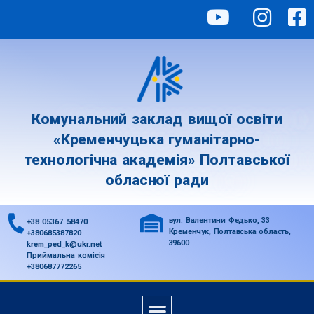
Комунальний заклад вищої освіти
«Кременчуцька гуманітарно-
технологічна академія» Полтавської
обласної ради
вул. Валентини Федько, 33
+38 05367 58470
Кременчук, Полтавська область,
+380685387820
39600
krem_ped_k@ukr.net
Приймальна комісія
+380687772265