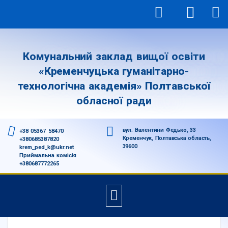
Комунальний заклад вищої освіти
«Кременчуцька гуманітарно-
технологічна академія» Полтавської
обласної ради
вул. Валентини Федько, 33
+38 05367 58470
Кременчук, Полтавська область,
+380685387820
39600
krem_ped_k@ukr.net
Приймальна комісія
+380687772265