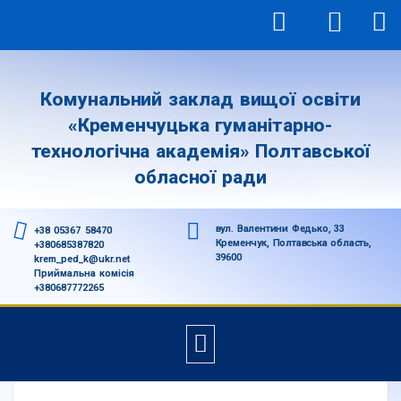
Комунальний заклад вищої освіти
«Кременчуцька гуманітарно-
технологічна академія» Полтавської
обласної ради
вул. Валентини Федько, 33
+38 05367 58470
Кременчук, Полтавська область,
+380685387820
39600
krem_ped_k@ukr.net
Приймальна комісія
+380687772265