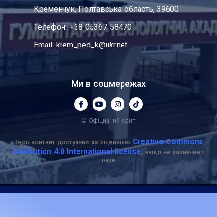
Кременчук, Полтавська область, 39600
Телефон: +38 05367 58470
Email: krem_ped_k@u
k
r.net
Ми в соцмережах
© Офіцийний сайт
Creative Commons
Весь контент доступний за ліцензією
Attribution 4.0 International license
, якщо не зазначено
інше