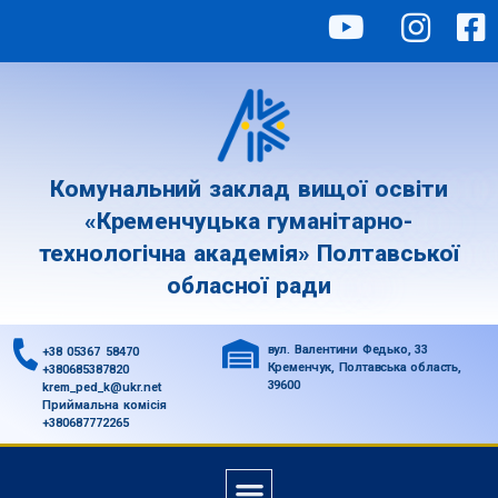
Комунальний заклад вищої освіти
«Кременчуцька гуманітарно-
технологічна академія» Полтавської
обласної ради
вул. Валентини Федько, 33
+38 05367 58470
Кременчук, Полтавська область,
+380685387820
39600
krem_ped_k@ukr.net
Приймальна комісія
+380687772265