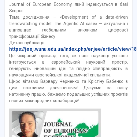
Journal of European Economy, який індексується в базі
Scopus.
Тема дослідження — «Development of a data-driven
trendwatching model: The Agentic AI case» — актуальна і
відповідає глобальним викликам цифрової
трансформації бізнесу.
Деталі публікації:
https://jeej.wunu.edu.ua/index.php/enjee/article/view/1
Це яскравий приклад того, як наші науковці успішно
інтегруються в європейський науковий простір,
генерують інноваційні ідеї та плідно співпрацюють із
науковцями європейської академічної спільноти.
Щиро вітаємо Варвару Черненко та Крістіну Бабенко з
цим важливим досягненням! Дякуємо за вашу
натхненну працю, бажаємо подальших успішних проєктів
і нових міжнародних колаборацій!