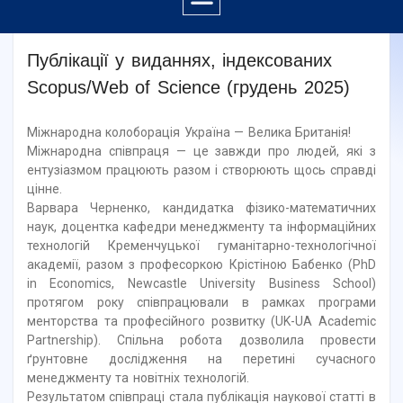
Публікації у виданнях, індексованих
Scopus/Web of Science (грудень 2025)
Міжнародна колоборація Україна — Велика Британія!
Міжнародна співпраця — це завжди про людей, які з
ентузіазмом працюють разом і створюють щось справді
цінне.
Варвара Черненко, кандидатка фізико-математичних
наук, доцентка кафедри менеджменту та інформаційних
технологій Кременчуцької гуманітарно-технологічної
академії, разом з професоркою Крістіною Бабенко (PhD
in Economics, Newcastle University Business School)
протягом року співпрацювали в рамках програми
менторства та професійного розвитку (UK-UА Academic
Partnership). Спільна робота дозволила провести
ґрунтовне дослідження на перетині сучасного
менеджменту та новітніх технологій.
Результатом співпраці стала публікація наукової статті в