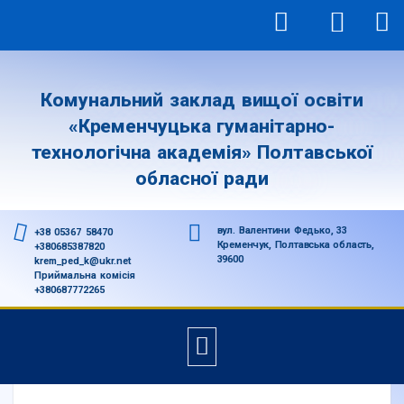
Комунальний заклад вищої освіти
«Кременчуцька гуманітарно-
технологічна академія» Полтавської
обласної ради
вул. Валентини Федько, 33
+38 05367 58470
Кременчук, Полтавська область,
+380685387820
39600
krem_ped_k@ukr.net
Приймальна комісія
+380687772265