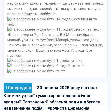
національну єдність. Україна — це держава незламних,
сміливих і гідних людей, які шанують своє минуле і
впевнено будують майбутнє.
Попередній
30 червня 2025 року в стінах
Кременчуцької гуманітарно-технологічної
академії Полтавської обласної ради відбулася
надзвичайна подія – урочиста церемонія