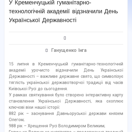
У Кременчуцькій гуманітарно-
технологічній академії відзначили День
Української Державності
Ганущенко Інга
15 липня в Кременчуцькій гуманітарно-технологічній
академії урочисто відзначили День Української
Державності – важливе державне свято, що символізує
тяглість української державотворчої традиції від часів
Київської Русі до сьогодення.
У рамках святкування було створено інтерактивну карту
становлення Української Державності, яка охоплює
ключові віхи нашої історії:
882 рік – заснування Давньоруської держави князем
Олегом;
988 рік – Хрещення Русі Володимиром Великим;
Галицько-Волинське князівство – продовження традицій