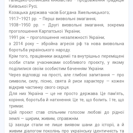
Київської Русі;
Козацька держава часів Богдана Хмельницького;
1917–1921 рр. – Перші визвольні змагання;
1938–1950 рр. – Другі визвольні змагання, зокрема
проголошення Карпатської України;
1991 рік – проголошення незалежності України;
з 2014 року – збройна агресія рф та нова визвольна
боротьба українського народу.
Крім того, працівники академії та внутрішньо переміщені
особи стали учасниками особливого проєкту, у якому
поділилися своїм особистим баченням України.
Через відповіді на прості, але глибокі запитання — про
символи, силу, пісню, свята й риси характеру — кожен
відкрив частинку свого серця.
Для них Україна — це не просто держава. Це пам’ять,
коріння, боротьба й натхнення. Це те, що болить. І те, що
тримає.
Цей проєкт став спільним голосом любові до рідної
землі — щирим, живим, справжнім.
Ці заходи стали не лише виявом шани до історії, а й
живим діалогом поколінь про українську ідентичність та