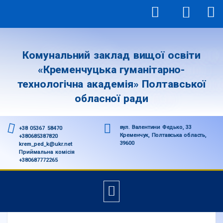
Комунальний заклад вищої освіти
«Кременчуцька гуманітарно-
технологічна академія» Полтавської
обласної ради
вул. Валентини Федько, 33
+38 05367 58470
Кременчук, Полтавська область,
+380685387820
39600
krem_ped_k@ukr.net
Приймальна комісія
+380687772265