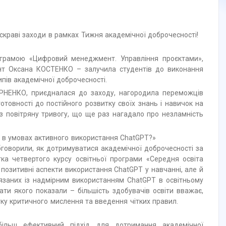
краві заходи в рамках Тижня академічної доброчесності!
ограмою «Цифровий менеджмент. Управління проєктами»,
ент Оксана КОСТЕНКО – залучила студентів до виконання
пів академічної доброчесності.
ЧЕРНЕНКО, приєдналася до заходу, нагородила переможців
отовності до постійного розвитку своїх знань і навичок на
ез повітряну тривогу, що ще раз нагадало про незламність
 в умовах активного використання ChatGPT?»
обговорили, як дотримуватися академічної доброчесності за
ка четвертого курсу освітньої програми «Середня освіта
озитивні аспекти використання ChatGPT у навчанні, але й
язаних із надмірним використанням ChatGPT в освітньому
ти якого показали – більшість здобувачів освіти вважає,
ку критичного мислення та введення чітких правил.
льш ефективний підхід для дотримання академічної