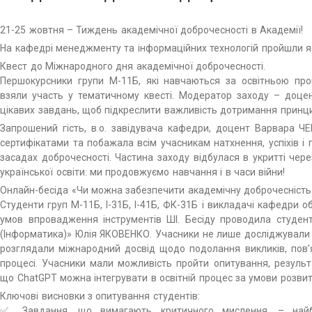
21-25 жовтня – Тиждень академічної доброчесності в Академії!
На кафедрі менеджменту та інформаційних технологій пройшли яс
Квест до Міжнародного дня академічної доброчесності.
Першокурсники групи М-11Б, які навчаються за освітньою пр
взяли участь у тематичному квесті. Модератор заходу – доц
цікавих завдань, щоб підкреслити важливість дотримання принци
Запрошений гість, в.о. завідувача кафедри, доцент Варвара 
сертифікатами та побажала всім учасникам натхнення, успіхів і г
засадах доброчесності. Частина заходу відбулася в укритті чер
української освіти: ми продовжуємо навчання і в часи війни!
Онлайн-бесіда «Чи можна забезпечити академічну доброчесність
Студенти груп М-11Б, І-31Б, І-41Б, ФК-31Б і викладачі кафедри 
умов впровадження інструментів ШІ. Бесіду проводила студент
(Інформатика)» Юлія ЯКОВЕНКО. Учасники не лише досліджували п
розглядали міжнародний досвід щодо подолання викликів, пов’
процесі. Учасники мали можливість пройти опитування, результа
що ChatGPT можна інтегрувати в освітній процес за умови розвит
Ключові висновки з опитування студентів:
✅ Завдання, що вимагають критичного мислення, – найбі