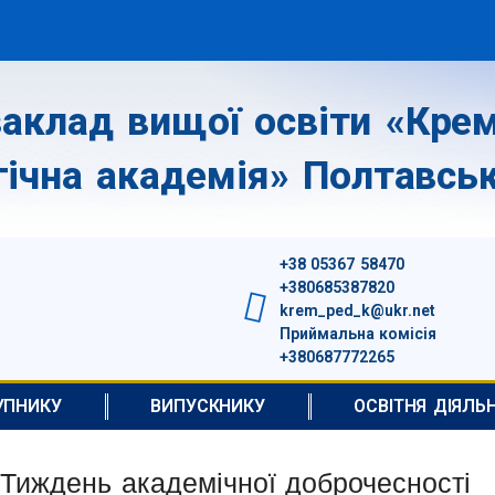
аклад вищої освіти «Крем
гічна академія» Полтавськ
+38 05367 58470
+380685387820
krem_ped_k@ukr.net
Приймальна комісія
+380687772265
УПНИКУ
ВИПУСКНИКУ
ОСВІТНЯ ДІЯЛЬ
Тиждень академічної доброчесності