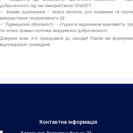
доброчесності під час використання ChatGPT.
✅ Форми оцінювання – творчі проєкти, усні екзамени та групов
використання генеративного ШІ.
✅ Підвищення обізнаності – студенти відзначили важливість тре
та чітких правил політики академічної доброчесності.
Дякуємо всім, хто приєднався до заходів! Разом ми формуємо
відповідальні громадяни
Контактна інформація