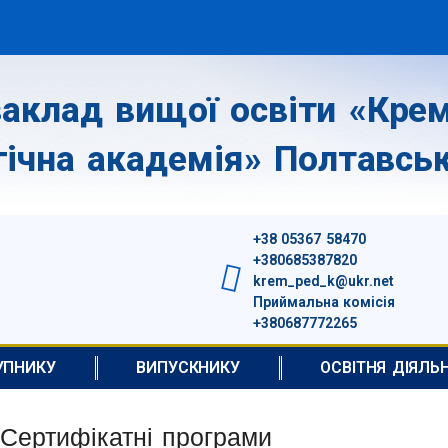
аклад вищої освіти «Крем
гічна академія» Полтавськ
+38 05367 58470
+380685387820
krem_ped_k@ukr.net
Приймальна комісія
+380687772265
УПНИКУ
ВИПУСКНИКУ
ОСВІТНЯ ДІЯЛЬ
Сертифікатні програми