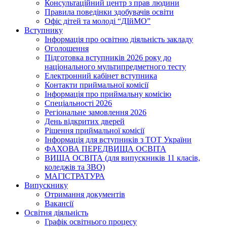
Консультаційний центр з прав людини
Правила поведінки здобувачів освіти
Офіс дітей та молоді “ДІйМО”
Вступнику
Інформація про освітню діяльність закладу
Оголошення
Підготовка вступників 2026 року до
національного мультипредметного тесту
Електронний кабінет вступника
Контакти приймальної комісії
Інформація про приймальну комісію
Спеціальності 2026
Регіональне замовлення 2026
День відкритих дверей
Рішення приймальної комісії
Інформація для вступників з ТОТ України
ФАХОВА ПЕРЕДВИЩА ОСВІТА
ВИЩА ОСВІТА (для випускників 11 класів,
коледжів та ЗВО)
МАГІСТРАТУРА
Випускнику
Отримання документів
Вакансії
Освітня діяльність
Графік освітнього процесу