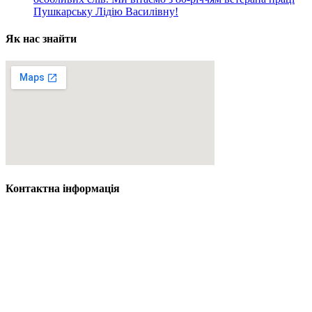
Пушкарську Лідію Василівну!
Як нас знайти
Контактна інформація
Адреса: вул. Валентини Федько, 33
Кременчук, Полтавська область, 39600
Телефон: +38 05367 58470
Email: krem_ped_k@u
k
r.net