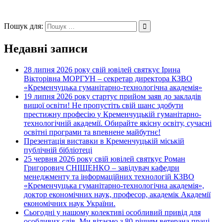
Пошук для:
Недавні записи
28 липня 2026 року свій ювілей святкує Ірина
Вікторівна МОРГУН – секретар директора КЗВО
«Кременчуцька гуманітарно-технологічна академія»
19 липня 2026 року стартує прийом заяв до закладів
вищої освіти! Не пропустіть свій шанс здобути
престижну професію у Кременчуцькій гуманітарно-
технологічній академії. Обирайте якісну освіту, сучасні
освітні програми та впевнене майбутнє!
Презентація виставки в Кременчуцькій міській
публічній бібліотеці
25 червня 2026 року свій ювілей святкує Роман
Григорович СНІЩЕНКО – завідувач кафедри
менеджменту та інформаційних технологій КЗВО
«Кременчуцька гуманітарно-технологічна академія»,
доктор економічних наук, професор, академік Академії
економічних наук України.
Сьогодні у нашому колективі особливий привід для
особливих слів. Ми вітаємо з 80-річчям ветерана праці