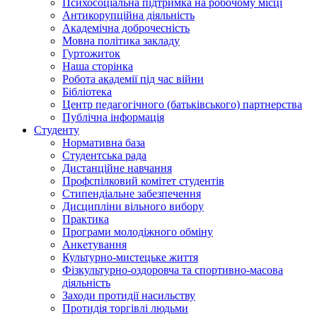
Психосоціальна підтримка на робочому місці
Антикорупційна діяльність
Академічна доброчесність
Мовна політика закладу
Гуртожиток
Наша сторінка
Робота академії під час війни
Бібліотека
Центр педагогічного (батьківського) партнерства
Публічна інформація
Студенту
Нормативна база
Студентська рада
Дистанційне навчання
Профспілковий комітет студентів
Стипендіальне забезпечення
Дисципліни вільного вибору
Практика
Програми молодіжного обміну
Анкетування
Культурно-мистецьке життя
Фізкультурно-оздоровча та спортивно-масова
діяльність
Заходи протидії насильству
Протидія торгівлі людьми