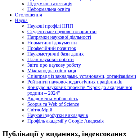
Підсумкова атестація
Неформальна освіта
Оголошення
Наука
Наукові профілі НПП
Студентське наукове товариство
Напрямки наукової діяльності
Нормативні документи
Професійний розвиток
Наукометричні бази даних
План наукової роботи
Звіти про наукову роботу
Міжнародна співпраця
Співпраця із закладами, установами, організаціями
Рейтинги науково-педагогічних працівників
Конкурс наукових проєктів “Крок до академічної
родини – 2024”
Академічна мобільність
Scopus та Web of Science
СвітлоМрій
Наукові здобутки викладачів
Профіль академії у Google Академія
Публікації у виданнях, індексованих