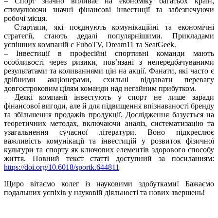
– Спорт значно впливає на економіку багатьох країн,
стимулюючи значні фінансові інвестиції та забезпечуючи
робочі місця.​
– Стартапи, які поєднують комунікаційні та економічні
стратегії, стають дедалі популярнішими. Прикладами
успішних компаній є FuboTV, Dream11 та SeatGeek.​
– Інвестиції в професійні спортивні команди мають
особливості через ризики, пов’язані з непередбачуваними
результатами та коливаннями цін на акції. Фанати, які часто є
дрібними акціонерами, схильні віддавати перевагу
довгостроковим цілям команди над негайним прибутком.​
– Деякі компанії інвестують у спорт не лише заради
фінансової вигоди, але й для підвищення впізнаваності бренду
та збільшення продажів продукції. Дослідження базується на
теоретичних методах, включаючи аналіз, систематизацію та
узагальнення сучасної літератури. Воно підкреслює
важливість комунікації та інвестицій у розвиток фізичної
культури та спорту як ключових елементів здорового способу
життя. Повний текст статті доступний за посиланням:
https://doi.org/10.6018/sportk.644811
Щиро вітаємо колег із науковими здобутками! Бажаємо
подальших успіхів у науковій діяльності та нових звершень!