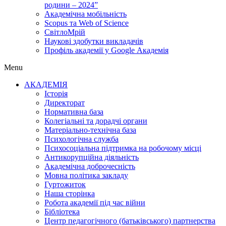
родини – 2024”
Академічна мобільність
Scopus та Web of Science
СвітлоМрій
Наукові здобутки викладачів
Профіль академії у Google Академія
Menu
АКАДЕМІЯ
Історія
Директорат
Нормативна база
Колегіальні та дорадчі органи
Матеріально-технічна база
Психологічна служба
Психосоціальна підтримка на робочому місці
Антикорупційна діяльність
Академічна доброчесність
Мовна політика закладу
Гуртожиток
Наша сторінка
Робота академії під час війни
Бібліотека
Центр педагогічного (батьківського) партнерства