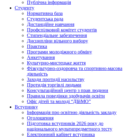
Публічна інформація
Студенту
Нормативна база
Студентська рада
Дистанційне навчання
Профспілковий комітет студентів
Стипендіальне забезпечення
Дисципліни вільного вибору
Практика
Програми молодіжного обміну
Анкетування
Культурно-мистецьке життя
Фізкультурно-оздоровча та спортивно-масова
діяльність
Заходи протидії насильству
Протидія торгівлі людьми
Консультаційний центр з прав людини
Правила поведінки здобувачів освіти
Офіс дітей та молоді “ДІйМО”
Вступнику
Інформація про освітню діяльність закладу
Оголошення
Підготовка вступників 2026 року до
національного мультипредметного тесту
Електронний кабінет вступника