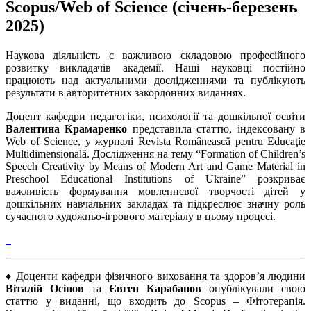
Scopus/Web of Science (січень-березень
2025)
Наукова діяльність є важливою складовою професійного
розвитку викладачів академії. Наші науковці постійно
працюють над актуальними дослідженнями та публікують
результати в авторитетних закордонних виданнях.
Доцент кафедри педагогіки, психології та дошкільної освіти
Валентина Крамаренко
представила статтю, індексовану в
Web of Science, у журналі Revista Românească pentru Educaţie
Multidimensională. Дослідження на тему “Formation of Children’s
Speech Creativity by Means of Modern Art and Game Material in
Preschool Educational Institutions of Ukraine” розкриває
важливість формування мовленнєвої творчості дітей у
дошкільних навчальних закладах та підкреслює значну роль
сучасного художньо-ігрового матеріалу в цьому процесі.
♦ Доценти кафедри фізичного виховання та здоров’я людини
Віталій Осіпов
та
Євген Карабанов
опублікували свою
статтю у виданні, що входить до Scopus – Фітотерапія.