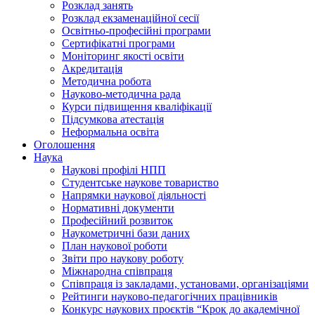
Розклад занять
Розклад екзаменаційної сесії
Освітньо-професійні програми
Сертифікатні програми
Моніторинг якості освіти
Акредитація
Методична робота
Науково-методична рада
Курси підвищення кваліфікації
Підсумкова атестація
Неформальна освіта
Оголошення
Наука
Наукові профілі НПП
Студентське наукове товариство
Напрямки наукової діяльності
Нормативні документи
Професійний розвиток
Наукометричні бази даних
План наукової роботи
Звіти про наукову роботу
Міжнародна співпраця
Співпраця із закладами, установами, організаціями
Рейтинги науково-педагогічних працівників
Конкурс наукових проєктів “Крок до академічної