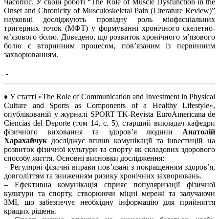
Часопис. У своїй роботі “The Role of Muscle Dysfunction in the
Onset and Chronicity of Musculoskeletal Pain (Literature Review)”
науковці досліджують провідну роль міофасціальних
тригерних точок (МФТ) у формуванні хронічного скелетно-
м’язового болю. Доведено, що розвиток хронічного м’язового
болю є вторинним процесом, пов’язаним із первинним
захворюванням.
♦ У статті «The Role of Communication and Investment in Physical
Culture and Sports as Components of a Healthy Lifestyle»,
опублікованій у журналі SPORT TK-Revista EuroAmericana de
Ciencias del Deporte (том 14, с. 5), старший викладач кафедри
фізичного виховання та здоров’я людини
Анатолій
Харахайчук
досліджує вплив комунікації та інвестицій на
розвиток фізичної культури та спорту як складових здорового
способу життя. Основні висновки дослідження:
– Регулярні фізичні вправи пов’язані з покращенням здоров’я,
довголіттям та зниженням ризику хронічних захворювань.​
– Ефективна комунікація сприяє популяризації фізичної
культури та спорту, створюючи міцні мережі та залучаючи
ЗМІ, що забезпечує необхідну інформацію для прийняття
кращих рішень.​