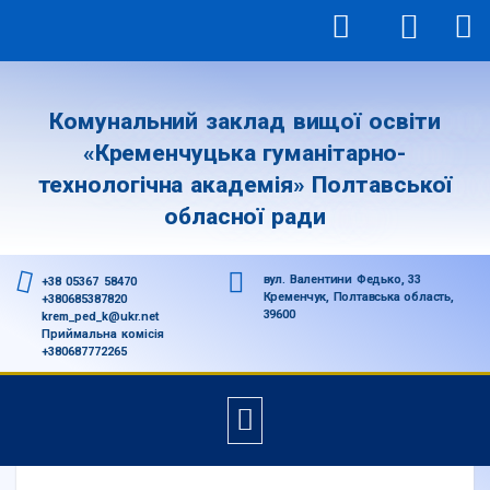
Комунальний заклад вищої освіти
«Кременчуцька гуманітарно-
технологічна академія» Полтавської
обласної ради
вул. Валентини Федько, 33
+38 05367 58470
Кременчук, Полтавська область,
+380685387820
39600
krem_ped_k@ukr.net
Приймальна комісія
+380687772265