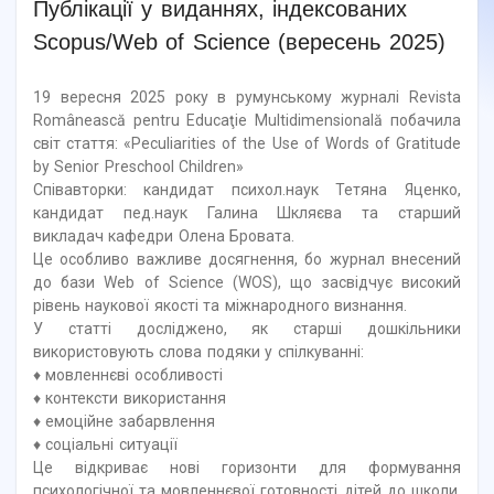
Публікації у виданнях, індексованих
Scopus/Web of Science (вересень 2025)
19 вересня 2025 року в румунському журналі Revista
Românească pentru Educaţie Multidimensională побачила
світ стаття: «Peculiarities of the Use of Words of Gratitude
by Senior Preschool Children»
Співавторки: кандидат психол.наук Тетяна Яценко,
кандидат пед.наук Галина Шкляєва та старший
викладач кафедри Олена Бровата.
Це особливо важливе досягнення, бо журнал внесений
до бази Web of Science (WOS), що засвідчує високий
рівень наукової якості та міжнародного визнання.
У статті досліджено, як старші дошкільники
використовують слова подяки у спілкуванні:
♦ мовленнєві особливості
♦ контексти використання
♦ емоційне забарвлення
♦ соціальні ситуації
Це відкриває нові горизонти для формування
психологічної та мовленнєвої готовності дітей до школи,