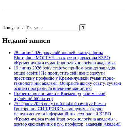
Пошук для:
Недавні записи
28 липня 2026 року свій ювілей святкує Ірина
Вікторівна МОРГУН – секретар директора КЗВО
«Кременчуцька гуманітарно-технологічна академія»
19 липня 2026 року стартує прийом заяв до закладів
вищої освіти! Не пропустіть свій шанс здобути
престижну професію у Кременчуцькій гуманітарно-
технологічній академії. Обирайте якісну освіту, сучасні
освітні програми та впевнене майбутнє!
Презентація виставки в Кременчуцькій міській
публічній бібліотеці
25 червня 2026 року свій ювілей святкує Роман
Григорович СНІЩЕНКО – завідувач кафедри
менеджменту та інформаційних технологій КЗВО
«Кременчуцька гуманітарно-технологічна академія»,
доктор економічних наук, професор, академік Академії