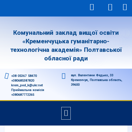
Комунальний заклад вищої освіти
«Кременчуцька гуманітарно-
технологічна академія» Полтавської
обласної ради
вул. Валентини Федько, 33
+38 05367 58470
Кременчук, Полтавська область,
+380685387820
39600
krem_ped_k@ukr.net
Приймальна комісія
+380687772265