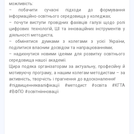
можливість:
– побачити сучасні підходи до формування
інформаційно-освітнього середовища у коледжах;
– почути виступи провідних фахівців галузі щодо ролі
цифрових технологій, ШІ та інноваційних інструментів у
діяльності методиста;
– обмінятися думками з колегами з усієї України,
поділитися власним досвідом та напрацюваннями;
– надихнутися новими ідеями для розвитку освітнього
середовища нашої академії.
Щира подяка організаторам за актуальну, професійну й
мотивуючу програму, а нашим колегам-методистам – за
активність, творчість і прагнення до вдосконалення!
#підвищеннякваліфікації #методист #освіта #КГТА
#ВФПО #освітніінновації