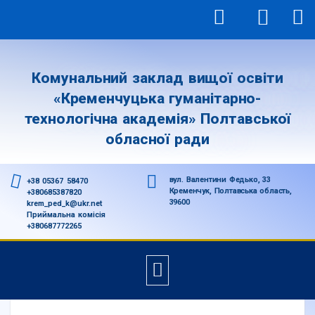
Комунальний заклад вищої освіти
«Кременчуцька гуманітарно-
технологічна академія» Полтавської
обласної ради
вул. Валентини Федько, 33
+38 05367 58470
Кременчук, Полтавська область,
+380685387820
39600
krem_ped_k@ukr.net
Приймальна комісія
+380687772265