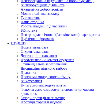
Психосоціальна підтримка на робочому місці
Антикорупційна діяльність
Академічна доброчесність
Мовна політика закладу
Гуртожиток
Наша сторінка
Робота академії під час війни
Бібліотека
Центр педагогічного (батьківського) партнерства
Публічна інформація
Студенту
Нормативна база
Студентська рада
Дистанційне навчання
Профспілковий комітет студентів
Стипендіальне забезпечення
Дисципліни вільного вибору
Практика
Програми молодіжного обміну
Анкетування
Культурно-мистецьке життя
Фізкультурно-оздоровча та спортивно-масова
діяльність
Заходи протидії насильству
Протидія торгівлі людьми