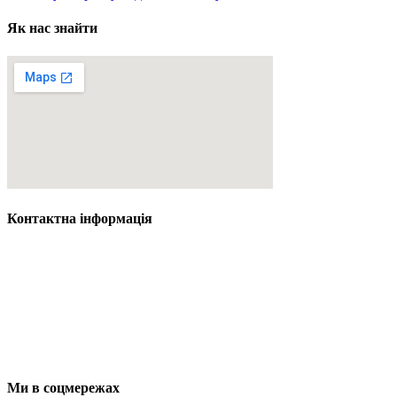
Як нас знайти
Контактна інформація
Адреса: вул. Валентини Федько, 33
Кременчук, Полтавська область, 39600
Телефон: +38 05367 58470
Email: krem_ped_k@u
k
r.net
Ми в соцмережах