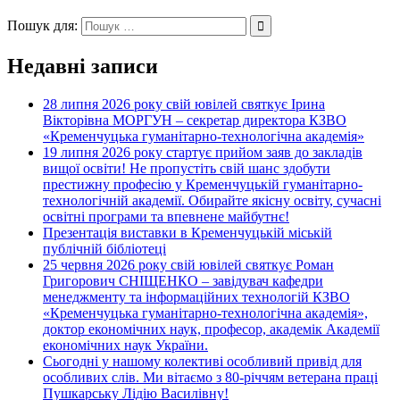
Пошук для:
Недавні записи
28 липня 2026 року свій ювілей святкує Ірина
Вікторівна МОРГУН – секретар директора КЗВО
«Кременчуцька гуманітарно-технологічна академія»
19 липня 2026 року стартує прийом заяв до закладів
вищої освіти! Не пропустіть свій шанс здобути
престижну професію у Кременчуцькій гуманітарно-
технологічній академії. Обирайте якісну освіту, сучасні
освітні програми та впевнене майбутнє!
Презентація виставки в Кременчуцькій міській
публічній бібліотеці
25 червня 2026 року свій ювілей святкує Роман
Григорович СНІЩЕНКО – завідувач кафедри
менеджменту та інформаційних технологій КЗВО
«Кременчуцька гуманітарно-технологічна академія»,
доктор економічних наук, професор, академік Академії
економічних наук України.
Сьогодні у нашому колективі особливий привід для
особливих слів. Ми вітаємо з 80-річчям ветерана праці
Пушкарську Лідію Василівну!