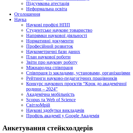
Підсумкова атестація
Неформальна освіта
Оголошення
Наука
Наукові профілі НПП
Студентське наукове товариство
Напрямки наукової діяльності
Нормативні документи
Професійний розвиток
Наукометричні бази даних
План наукової роботи
Звіти про наукову роботу
Міжнародна співпраця
Співпраця із закладами, установами, організаціями
Рейтинги науково-педагогічних працівників
Конкурс наукових проєктів “Крок до академічної
родини – 2024”
Академічна мобільність
Scopus та Web of Science
СвітлоМрій
Наукові здобутки викладачів
Профіль академії у Google Академія
Анкетування стейкхолдерів