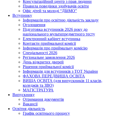
Консультаційний центр з прав людини
Правила поведінки здобувачів освіти
Офіс дітей та молоді “ДІйМО”
Вступнику
Інформація про освітню діяльність закладу
Оголошення
Підготовка вступників 2026 року до
національного мультипредметного тесту
Електронний кабінет вступника
Контакти приймальної комісії
Інформація про приймальну комісію
Спеціальності 2026
Регіональне замовлення 2026
День відкритих дверей
Рішення приймальної комісії
Інформація для вступників з ТОТ України
ФАХОВА ПЕРЕДВИЩА ОСВІТА
ВИЩА ОСВІТА (для випускників 11 класів,
коледжів та ЗВО)
МАГІСТРАТУРА
Випускнику
Отримання документів
Вакансії
Освітня діяльність
Графік освітнього процесу