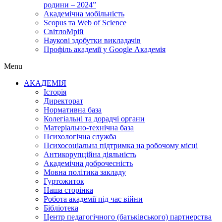
родини – 2024”
Академічна мобільність
Scopus та Web of Science
СвітлоМрій
Наукові здобутки викладачів
Профіль академії у Google Академія
Menu
АКАДЕМІЯ
Історія
Директорат
Нормативна база
Колегіальні та дорадчі органи
Матеріально-технічна база
Психологічна служба
Психосоціальна підтримка на робочому місці
Антикорупційна діяльність
Академічна доброчесність
Мовна політика закладу
Гуртожиток
Наша сторінка
Робота академії під час війни
Бібліотека
Центр педагогічного (батьківського) партнерства