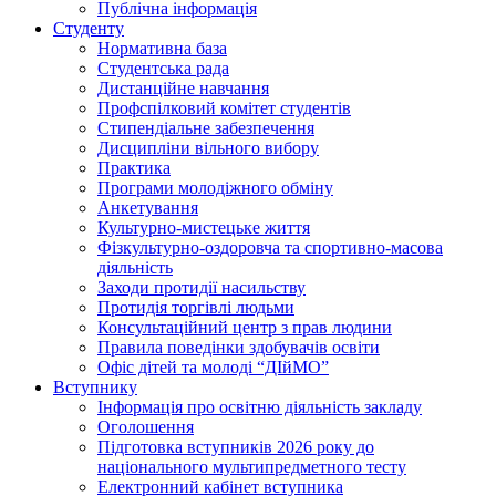
Публічна інформація
Студенту
Нормативна база
Студентська рада
Дистанційне навчання
Профспілковий комітет студентів
Стипендіальне забезпечення
Дисципліни вільного вибору
Практика
Програми молодіжного обміну
Анкетування
Культурно-мистецьке життя
Фізкультурно-оздоровча та спортивно-масова
діяльність
Заходи протидії насильству
Протидія торгівлі людьми
Консультаційний центр з прав людини
Правила поведінки здобувачів освіти
Офіс дітей та молоді “ДІйМО”
Вступнику
Інформація про освітню діяльність закладу
Оголошення
Підготовка вступників 2026 року до
національного мультипредметного тесту
Електронний кабінет вступника