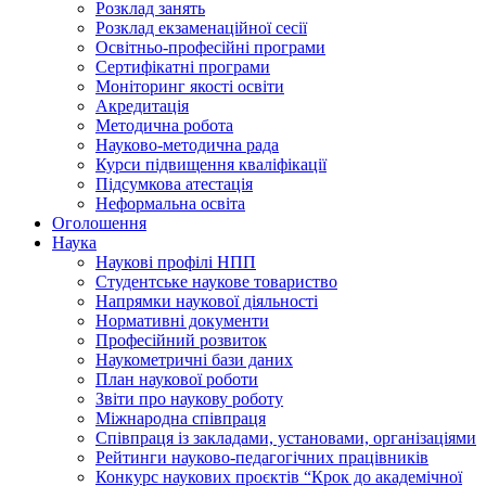
Розклад занять
Розклад екзаменаційної сесії
Освітньо-професійні програми
Сертифікатні програми
Моніторинг якості освіти
Акредитація
Методична робота
Науково-методична рада
Курси підвищення кваліфікації
Підсумкова атестація
Неформальна освіта
Оголошення
Наука
Наукові профілі НПП
Студентське наукове товариство
Напрямки наукової діяльності
Нормативні документи
Професійний розвиток
Наукометричні бази даних
План наукової роботи
Звіти про наукову роботу
Міжнародна співпраця
Співпраця із закладами, установами, організаціями
Рейтинги науково-педагогічних працівників
Конкурс наукових проєктів “Крок до академічної